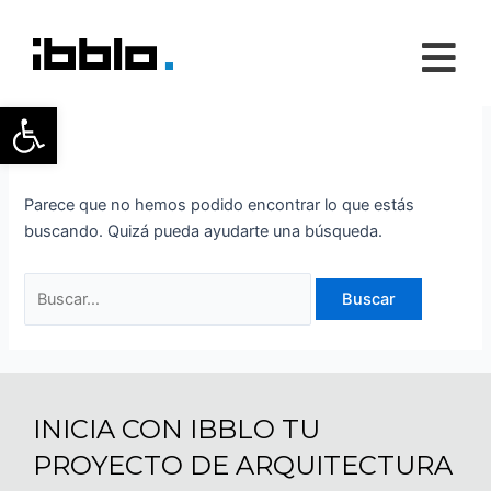
Ir
Buscar
al
por:
contenido
Otros usos
Abrir barra de herramientas
Parece que no hemos podido encontrar lo que estás
buscando. Quizá pueda ayudarte una búsqueda.
INICIA CON IBBLO TU
PROYECTO DE ARQUITECTURA